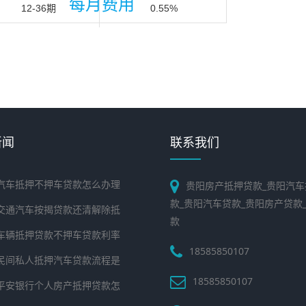
每月费用
12-36期
0.55%
新闻
联系我们
汽车抵押不押车贷款怎么办理
贵阳房产抵押贷款_贵阳汽车
款_贵阳汽车贷款_贵阳房产贷款
交通汽车按揭贷款还清解除抵
款
车辆抵押贷款不押车贷款利率
18585850107
民间私人抵押汽车贷款流程是
18585850107
平安银行个人房产抵押贷款怎