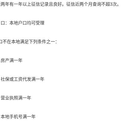
近两年有一年以上征信记录且良好。征信近两个月查询不超3次。
户口：本地户口均可受理
口不在本地满足下列条件之一：
）房产满一年
）社保或工资代发满一年
）营业执照满一年
）本地手机号满一年