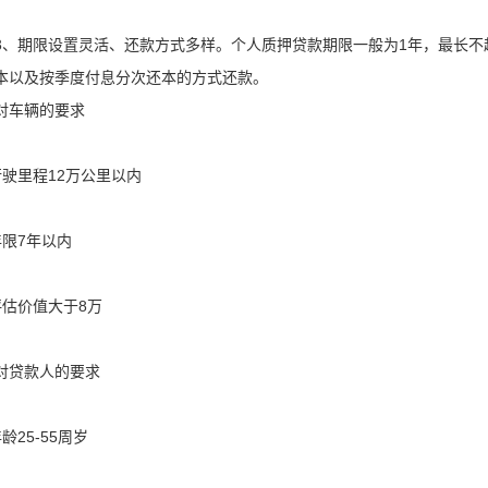
期限设置灵活、还款方式多样。个人质押贷款期限一般为1年，最长不超
本以及按季度付息分次还本的方式还款。
对车辆的要求
行驶里程12万公里以内
年限7年以内
评估价值大于8万
对贷款人的要求
龄25-55周岁